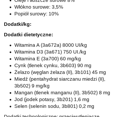
Oleje i tłuszcze surowe 8%
Włókno surowe: 3,5%
Popiół surowy: 10%
Dodatki/kg:
Dodatki dietetyczne:
Witamina A (3a672a) 8000 UI/kg
Witamina D3 (3a671) 750 UI./kg
Witamina E (3a700) 60 mg/kg
Cynk (tlenek cynku, 3b603) 90 mg
Żelazo (węglan żelaza (II), 3b101) 45 mg
Miedź (pentahydrat siarczanu miedzi (II),
3b502) 9 mg/kg
Mangan (tlenek manganu (II), 3b502) 8 mg
Jod (jodek potasy, 3b201) 1,6 mg
Selen (selenin sodu, 3b801) 0,2 mg
Dodatki technologiczne: przeciwutleniacze.