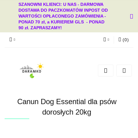
SZANOWNI KLIENCI: U NAS - DARMOWA
DOSTAWA DO PACZKOMATÓW INPOST OD
WARTOŚCI OPŁACONEGO ZAMÓWIENIA -
PONAD 70 zł, a KURIEREM GLS - PONAD
90 zł. ZAPRASZAMY!
(
0
)
Zaloguj się
Zarejestruj się
Dodaj zgłoszenie
Zgody cookies
Canun Dog Essential dla psów
dorosłych 20kg