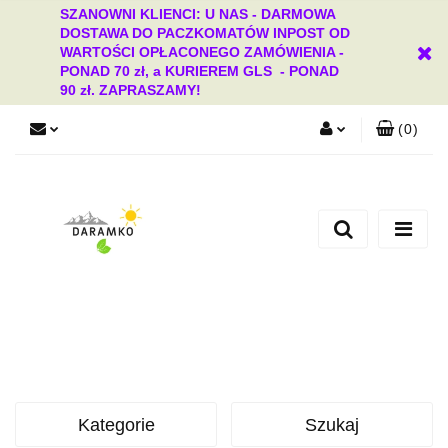
SZANOWNI KLIENCI: U NAS - DARMOWA
DOSTAWA DO PACZKOMATÓW INPOST OD
WARTOŚCI OPŁACONEGO ZAMÓWIENIA -
PONAD 70 zł, a KURIEREM GLS - PONAD
90 zł. ZAPRASZAMY!
(
0
)
Zaloguj się
Zarejestruj się
Dodaj zgłoszenie
Zgody cookies
Kategorie
Szukaj