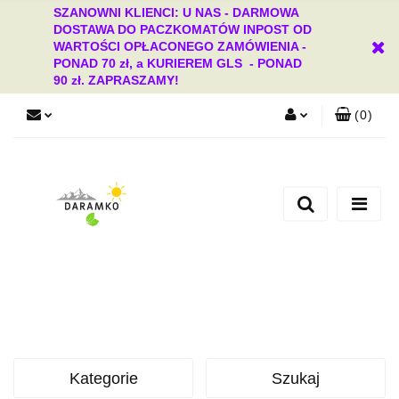
SZANOWNI KLIENCI: U NAS - DARMOWA
DOSTAWA DO PACZKOMATÓW INPOST OD
WARTOŚCI OPŁACONEGO ZAMÓWIENIA -
PONAD 70 zł, a KURIEREM GLS - PONAD
90 zł. ZAPRASZAMY!
(
0
)
Zaloguj się
Zarejestruj się
Dodaj zgłoszenie
Zgody cookies
Kategorie
Szukaj