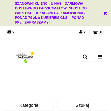
SZANOWNI KLIENCI: U NAS - DARMOWA
DOSTAWA DO PACZKOMATÓW INPOST OD
WARTOŚCI OPŁACONEGO ZAMÓWIENIA -
PONAD 70 zł, a KURIEREM GLS - PONAD
90 zł. ZAPRASZAMY!
(
0
)
Zaloguj się
Zarejestruj się
Dodaj zgłoszenie
Zgody cookies
Kategorie
Szukaj