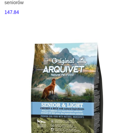
seniorów
147.84