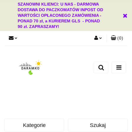
SZANOWNI KLIENCI: U NAS - DARMOWA
DOSTAWA DO PACZKOMATÓW INPOST OD
WARTOŚCI OPŁACONEGO ZAMÓWIENIA -
PONAD 70 zł, a KURIEREM GLS - PONAD
90 zł. ZAPRASZAMY!
(
0
)
Zaloguj się
Zarejestruj się
Dodaj zgłoszenie
Zgody cookies
Kategorie
Szukaj