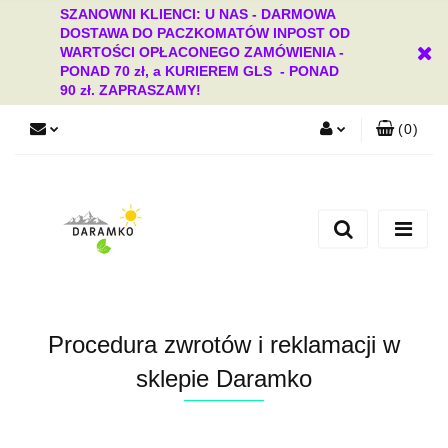
SZANOWNI KLIENCI: U NAS - DARMOWA
DOSTAWA DO PACZKOMATÓW INPOST OD
WARTOŚCI OPŁACONEGO ZAMÓWIENIA -
PONAD 70 zł, a KURIEREM GLS - PONAD
90 zł. ZAPRASZAMY!
(
0
)
Zaloguj się
Zarejestruj się
Dodaj zgłoszenie
Zgody cookies
Procedura zwrotów i reklamacji w
sklepie Daramko