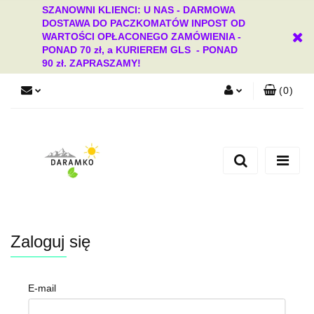
SZANOWNI KLIENCI: U NAS - DARMOWA
DOSTAWA DO PACZKOMATÓW INPOST OD
WARTOŚCI OPŁACONEGO ZAMÓWIENIA -
PONAD 70 zł, a KURIEREM GLS - PONAD
90 zł. ZAPRASZAMY!
(
0
)
Zaloguj się
Zarejestruj się
Dodaj zgłoszenie
Zgody cookies
Zaloguj się
E-mail