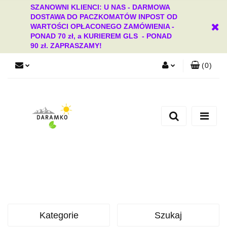
SZANOWNI KLIENCI: U NAS - DARMOWA
DOSTAWA DO PACZKOMATÓW INPOST OD
WARTOŚCI OPŁACONEGO ZAMÓWIENIA -
PONAD 70 zł, a KURIEREM GLS - PONAD
90 zł. ZAPRASZAMY!
(
0
)
Zaloguj się
Zarejestruj się
Dodaj zgłoszenie
Zgody cookies
Kategorie
Szukaj