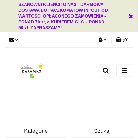
SZANOWNI KLIENCI: U NAS - DARMOWA
DOSTAWA DO PACZKOMATÓW INPOST OD
WARTOŚCI OPŁACONEGO ZAMÓWIENIA -
PONAD 70 zł, a KURIEREM GLS - PONAD
90 zł. ZAPRASZAMY!
(
0
)
Zaloguj się
Zarejestruj się
Dodaj zgłoszenie
Zgody cookies
Kategorie
Szukaj