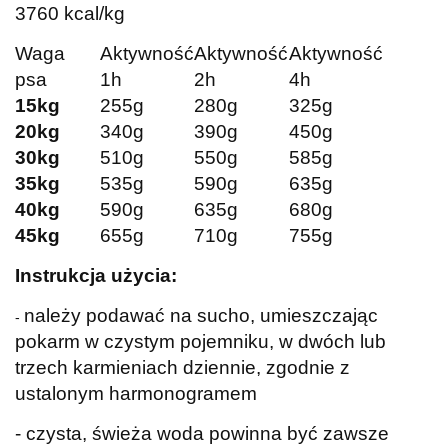
3760 kcal/kg
Waga
Aktywność
Aktywność
Aktywność
psa
1h
2h
4h
15kg
255g
280g
325g
20kg
340g
390g
450g
30kg
510g
550g
585g
35kg
535g
590g
635g
40kg
590g
635g
680g
45kg
655g
710g
755g
Instrukcja użycia:
należy podawać na sucho, umieszczając
-
pokarm w czystym pojemniku, w dwóch lub
trzech karmieniach dziennie, zgodnie z
ustalonym harmonogramem
- czysta, świeża woda powinna być zawsze