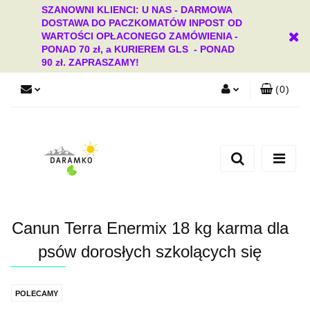
SZANOWNI KLIENCI: U NAS - DARMOWA
DOSTAWA DO PACZKOMATÓW INPOST OD
WARTOŚCI OPŁACONEGO ZAMÓWIENIA -
PONAD 70 zł, a KURIEREM GLS - PONAD
90 zł. ZAPRASZAMY!
(
0
)
Zaloguj się
Zarejestruj się
Dodaj zgłoszenie
Zgody cookies
Canun Terra Enermix 18 kg karma dla
psów dorosłych szkolących się
POLECAMY