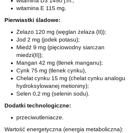
witamina D3 1450 j.m.;
witamina E 115 mg.
Pierwiastki śladowe:
Żelazo 120 mg (węglan żelaza (II));
Jod 2 mg (jodek potasu);
Miedź 9 mg (pięciowodny siarczan
miedzi(II));
Mangan 42 mg (tlenek manganu);
Cynk 75 mg (tlenek cynku),
Chelat cynku 15 mg (chelat cynku analogu
hydroksylowanej metioniny);
Selen 0,2 mg (selenin sodu).
Dodatki technologiczne:
przeciwutleniacze.
Wartość energetyczna (energia metaboliczna):