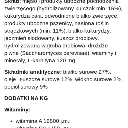
Skład:
m
ięso i produkty uboczne pochodzenia
zwierzęcego (hydrolizowany kurczak min. 15%),
kukurydza cała, odwodnione białko zwierzęce,
produkty uboczne pszenicy, nasiona roślin
strączkowych (min. 11%), białko kukurydzy,
jęczmień słodowany, tłuszcz drobiowy,
hydrolizowana wątroba drobiowa, drożdże
piwne (Saccharomyces cerevisae), witaminy i
minerały, L-karnityna 120 mg.
Składniki analityczne:
b
iałko surowe 27%,
oleje i tłuszcze surowe 12%, włókno surowe 2%,
popiół surowy 9%
DODATKI NA KG
Witaminy:
witamina A 16500 j.m.;