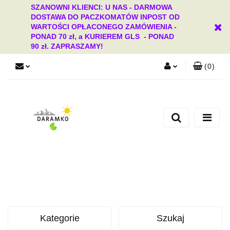
SZANOWNI KLIENCI: U NAS - DARMOWA
DOSTAWA DO PACZKOMATÓW INPOST OD
WARTOŚCI OPŁACONEGO ZAMÓWIENIA -
PONAD 70 zł, a KURIEREM GLS - PONAD
90 zł. ZAPRASZAMY!
(
0
)
Zaloguj się
Zarejestruj się
Dodaj zgłoszenie
Zgody cookies
Kategorie
Szukaj