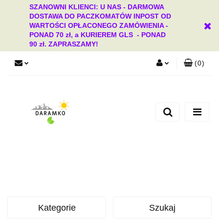
SZANOWNI KLIENCI: U NAS - DARMOWA
DOSTAWA DO PACZKOMATÓW INPOST OD
WARTOŚCI OPŁACONEGO ZAMÓWIENIA -
PONAD 70 zł, a KURIEREM GLS - PONAD
90 zł. ZAPRASZAMY!
(
0
)
Zaloguj się
Zarejestruj się
Dodaj zgłoszenie
Zgody cookies
Kategorie
Szukaj