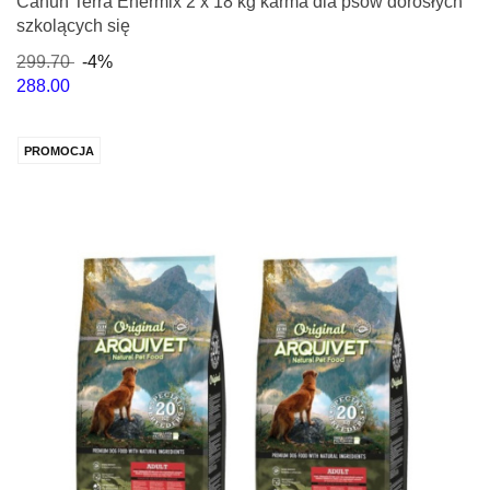
Canun Terra Enermix 2 x 18 kg karma dla psów dorosłych
szkolących się
299.70
-4%
288.00
PROMOCJA