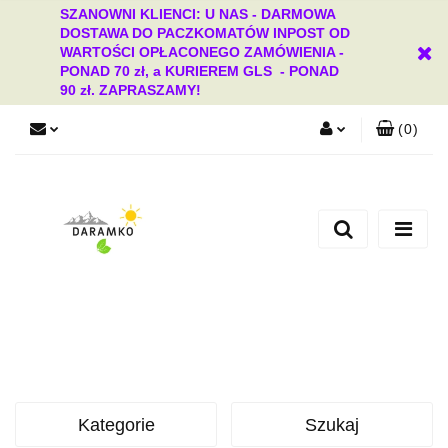
SZANOWNI KLIENCI: U NAS - DARMOWA
DOSTAWA DO PACZKOMATÓW INPOST OD
WARTOŚCI OPŁACONEGO ZAMÓWIENIA -
PONAD 70 zł, a KURIEREM GLS - PONAD
90 zł. ZAPRASZAMY!
(
0
)
Zaloguj się
Zarejestruj się
Dodaj zgłoszenie
Zgody cookies
Kategorie
Szukaj