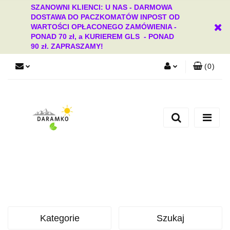
SZANOWNI KLIENCI: U NAS - DARMOWA
DOSTAWA DO PACZKOMATÓW INPOST OD
WARTOŚCI OPŁACONEGO ZAMÓWIENIA -
PONAD 70 zł, a KURIEREM GLS - PONAD
90 zł. ZAPRASZAMY!
(
0
)
Zaloguj się
Zarejestruj się
Dodaj zgłoszenie
Zgody cookies
Kategorie
Szukaj