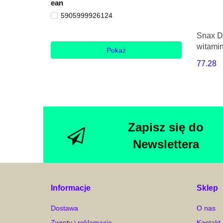
ean
5905999926124
Snax Da
witami
Pokaż
77.28
Zapisz się do
Newslettera
Informacje
Sklep
Dostawa
O nas
Zwroty i reklamacje
Kontakt