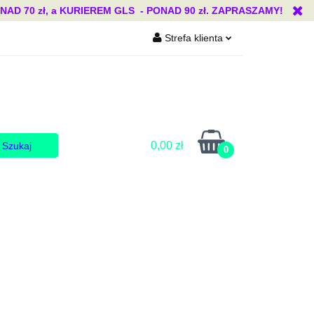
 70 zł, a KURIEREM GLS - PONAD 90 zł. ZAPRASZAMY!
Strefa klienta
Blog
Zaloguj się
Zarejestruj się
Dodaj zgłoszenie
Zgody cookies
0,00 zł
0
Blog