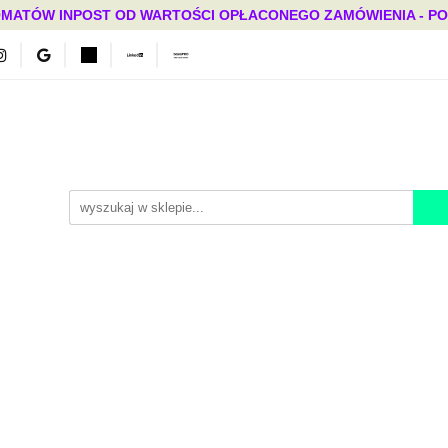
MATÓW INPOST OD WARTOŚCI OPŁACONEGO ZAMÓWIENIA - PONAD
Bestsellery
Mega okazje
Polecamy
Promocje
ci
Bestsellery
Mega okazje
Polecamy
Promocje