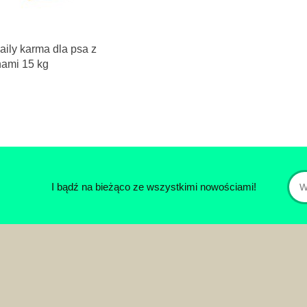
ily karma dla psa z
nami 15 kg
I bądź na bieżąco ze wszystkimi nowościami!