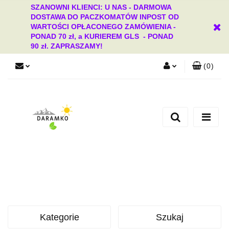
SZANOWNI KLIENCI: U NAS - DARMOWA
DOSTAWA DO PACZKOMATÓW INPOST OD
WARTOŚCI OPŁACONEGO ZAMÓWIENIA -
PONAD 70 zł, a KURIEREM GLS - PONAD
90 zł. ZAPRASZAMY!
(
0
)
Zaloguj się
Zarejestruj się
Dodaj zgłoszenie
Zgody cookies
Kategorie
Szukaj