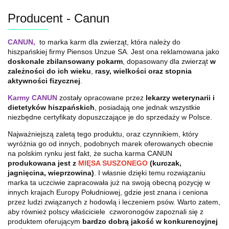
Producent - Canun
CANUN,
to marka karm dla zwierząt, która należy do
hiszpańskiej firmy Piensos Unzue SA. Jest ona reklamowana jako
doskonale zbilansowany pokarm
, dopasowany dla zwierząt
w
zależności do ich wieku
,
rasy, wielkości oraz stopnia
aktywności fizycznej
.
Karmy CANUN
zostały opracowane przez
lekarzy weterynarii i
dietetyków hiszpańskich
, posiadają one jednak wszystkie
niezbędne certyfikaty dopuszczające je do sprzedaży w Polsce.
Najważniejszą zaletą tego produktu, oraz czynnikiem, który
wyróżnia go od innych, podobnych marek oferowanych obecnie
na polskim rynku jest fakt, że sucha karma CANUN
produkowana jest z
MIĘSA SUSZONEGO
(kurczak,
jagnięcina, wieprzowina)
. I własnie dzięki temu rozwiązaniu
marka ta uczciwie zapracowała już na swoją obecną pozycję w
innych krajach Europy Południowej, gdzie jest znana i ceniona
przez ludzi związanych z hodowlą i leczeniem psów. Warto zatem,
aby również polscy właściciele czworonogów zapoznali się z
produktem oferującym
bardzo dobrą jakość w konkurencyjnej