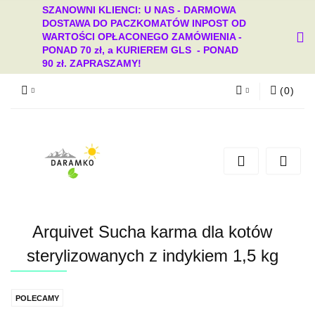
SZANOWNI KLIENCI: U NAS - DARMOWA
DOSTAWA DO PACZKOMATÓW INPOST OD
WARTOŚCI OPŁACONEGO ZAMÓWIENIA -
PONAD 70 zł, a KURIEREM GLS - PONAD
90 zł. ZAPRASZAMY!
(
0
)
Zaloguj się
Zarejestruj się
Dodaj zgłoszenie
Zgody cookies
Arquivet Sucha karma dla kotów
sterylizowanych z indykiem 1,5 kg
POLECAMY