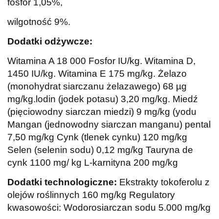
fosfor 1,05%,
wilgotność 9%.
Dodatki odżywcze:
Witamina A 18 000 Fosfor IU/kg. Witamina D,
1450 IU/kg. Witamina E 175 mg/kg. Żelazo
(monohydrat siarczanu żelazawego) 68 µg
mg/kg.lodin (jodek potasu) 3,20 mg/kg. Miedź
(pięciowodny siarczan miedzi) 9 mg/kg (yodu
Mangan (jednowodny siarczan manganu) pental
7,50 mg/kg Cynk (tlenek cynku) 120 mg/kg
Selen (selenin sodu) 0,12 mg/kg Tauryna de
cynk 1100 mg/ kg L-karnityna 200 mg/kg
Dodatki technologiczne:
Ekstrakty tokoferolu z
olejów roślinnych 160 mg/kg Regulatory
kwasowości: Wodorosiarczan sodu 5.000 mg/kg