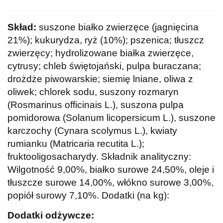
Skład:
suszone białko zwierzęce (jagnięcina
21%); kukurydza, ryż (10%); pszenica; tłuszcz
zwierzęcy; hydrolizowane białka zwierzęce,
cytrusy; chleb świętojański, pulpa buraczana;
drożdże piwowarskie; siemię lniane, oliwa z
oliwek; chlorek sodu, suszony rozmaryn
(Rosmarinus officinais L.), suszona pulpa
pomidorowa (Solanum licopersicum L.), suszone
karczochy (Cynara scolymus L.), kwiaty
rumianku (Matricaria recutita L.);
fruktooligosacharydy. Składnik analityczny:
Wilgotność 9,00%, białko surowe 24,50%, oleje i
tłuszcze surowe 14,00%, włókno surowe 3,00%,
popiół surowy 7,10%. Dodatki (na kg):
Dodatki odżywcze: