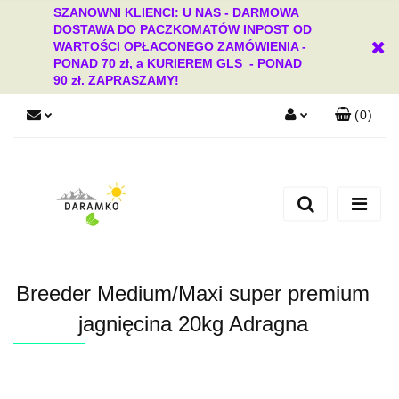
SZANOWNI KLIENCI: U NAS - DARMOWA
DOSTAWA DO PACZKOMATÓW INPOST OD
WARTOŚCI OPŁACONEGO ZAMÓWIENIA -
PONAD 70 zł, a KURIEREM GLS - PONAD
90 zł. ZAPRASZAMY!
(
0
)
Zaloguj się
Zarejestruj się
Dodaj zgłoszenie
Zgody cookies
Breeder Medium/Maxi super premium
jagnięcina 20kg Adragna