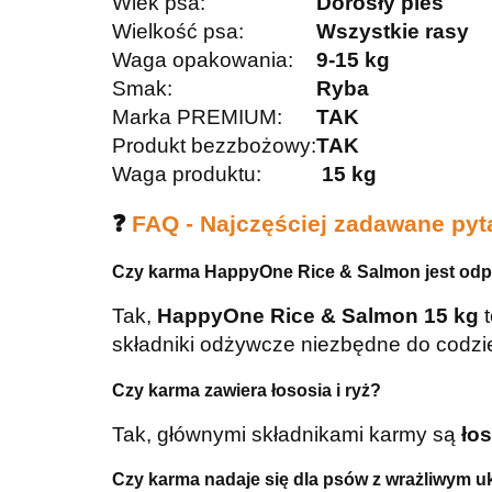
Wiek psa:
Dorosły pies
Wielkość psa:
Wszystkie rasy
Waga opakowania:
9-15 kg
Smak:
Ryba
Marka PREMIUM:
TAK
Produkt bezzbożowy:
TAK
Waga produktu:
15 kg
❓
FAQ - Najczęściej zadawane py
Czy karma HappyOne Rice & Salmon jest odp
Tak,
HappyOne Rice & Salmon 15 kg
t
składniki odżywcze niezbędne do codzi
Czy karma zawiera łososia i ryż?
Tak, głównymi składnikami karmy są
ło
Czy karma nadaje się dla psów z wrażliwym