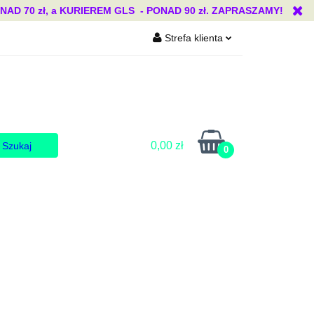
 70 zł, a KURIEREM GLS - PONAD 90 zł. ZAPRASZAMY!
Strefa klienta
Blog
Zaloguj się
Zarejestruj się
Dodaj zgłoszenie
Zgody cookies
0,00 zł
0
Blog