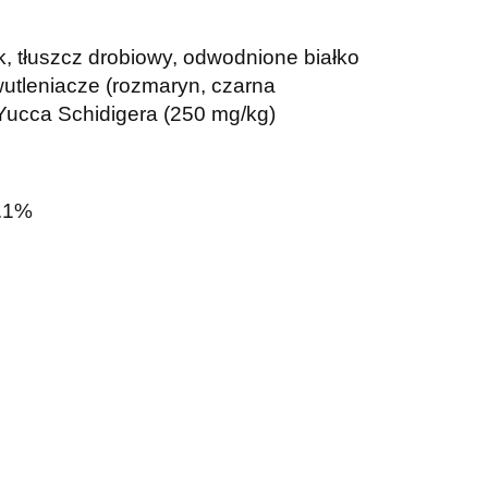
k, tłuszcz drobiowy, odwodnione białko
wutleniacze (rozmaryn, czarna
Yucca Schidigera (250 mg/kg)
2.1%