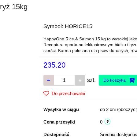
ryż 15kg
Symbol:
HORICE15
HappyOne Rice & Salmon 15 kg to wysokiej jakoś
Receptura oparta na lekkostrawnym białku i ryżu
sierści. Karma polecana dla psów dorosłych, r
235.20
szt.
Do koszyka
Do przechowalni
Wysyłka w ciągu
do 2 dni roboczyc
Cena przesyłki
0
Dostępność
Średnia dostępno