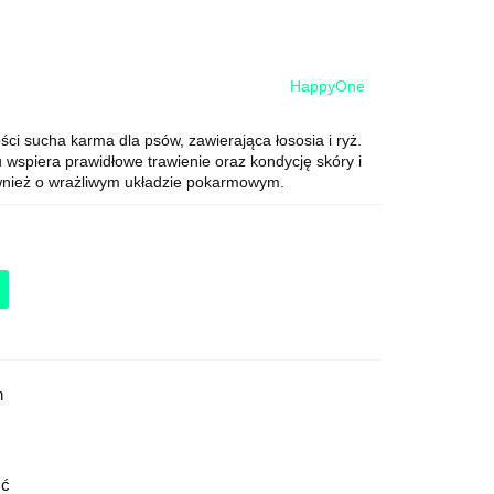
HappyOne
ci sucha karma dla psów, zawierająca łososia i ryż.
 wspiera prawidłowe trawienie oraz kondycję skóry i
ównież o wrażliwym układzie pokarmowym.
h
ść