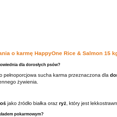
tania o karmę HappyOne Rice & Salmon 15 k
owiednia dla dorosłych psów?
o pełnoporcjowa sucha karma przeznaczona dla
do
ennego żywienia.
soś
jako źródło białka oraz
ryż
, który jest lekkostra
 układem pokarmowym?