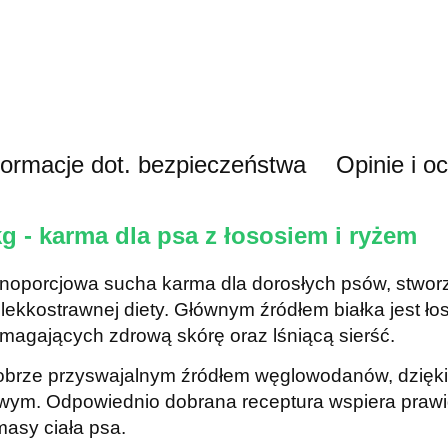
formacje dot. bezpieczeństwa
Opinie i o
 - karma dla psa z łososiem i ryżem
łnoporcjowa sucha karma dla dorosłych psów, stwor
lekkostrawnej diety. Głównym źródłem białka jest ł
agających zdrową skórę oraz lśniącą sierść.
 dobrze przyswajalnym źródłem węglowodanów, dzięki
m. Odpowiednio dobrana receptura wspiera prawid
asy ciała psa.