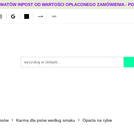
MATÓW INPOST OD WARTOŚCI OPŁACONEGO ZAMÓWIENIA - PONAD
Bestsellery
Mega okazje
Polecamy
Promocje
ci
Bestsellery
Mega okazje
Polecamy
Promocje
 psów
Karma dla psów według smaku
Oparta na rybie