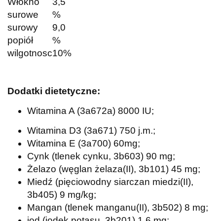
Włókno
3,5
surowe
%
surowy
9,0
popiół
%
wilgotnosc
10%
Dodatki dietetyczne:
Witamina A (3a672a) 8000 IU;
Witamina D3 (3a671) 750 j.m.;
Witamina E (3a700) 60mg;
Cynk (tlenek cynku, 3b603) 90 mg;
Żelazo (węglan żelaza(II), 3b101) 45 mg;
Miedź (pięciowodny siarczan miedzi(II),
3b405) 9 mg/kg;
Mangan (tlenek manganu(II), 3b502) 8 mg;
jod (jodek potasu, 3b201) 1,6 mg;