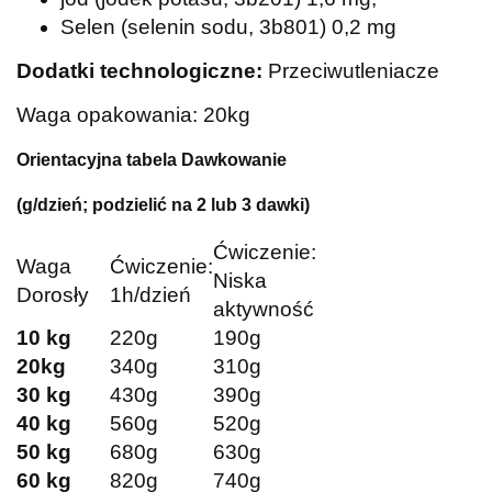
Selen (selenin sodu, 3b801) 0,2 mg
Dodatki technologiczne:
Przeciwutleniacze
Waga opakowania: 20kg
Orientacyjna tabela Dawkowanie
(g/dzień; podzielić na 2 lub 3 dawki)
Ćwiczenie:
Waga
Ćwiczenie:
Niska
Dorosły
1h/dzień
aktywność
10 kg
220g
190g
20kg
340g
310g
30 kg
430g
390g
40 kg
560g
520g
50 kg
680g
630g
60 kg
820g
740g