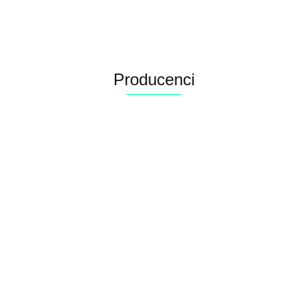
psów
dorosłych
karma
psów
dorosłych
dla psów
dorosłych
20kg
dla psów
dojrzałych
20kg
dorosłych
20kg
dorosłyc
i z
Adragna
20kg
łatwo
nadwagą
strawna
Producenci
Alconor