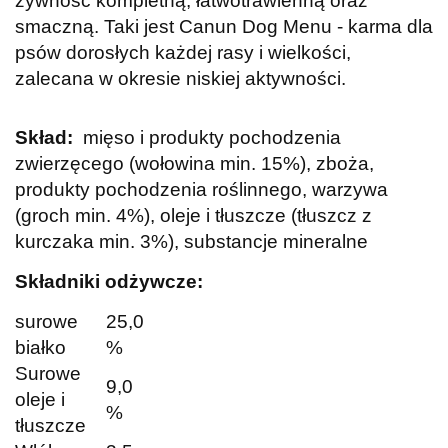
żywność kompletną, łatwotrawienną oraz
smaczną. Taki jest Canun Dog Menu - karma dla
psów dorosłych każdej rasy i wielkości,
zalecana w okresie niskiej aktywności.
Skład:
m
ięso i produkty pochodzenia
zwierzęcego (wołowina min. 15%), zboża,
produkty pochodzenia roślinnego, warzywa
(groch min. 4%), oleje i tłuszcze (tłuszcz z
kurczaka min. 3%), substancje mineralne
Składniki odżywcze:
surowe
25,0
białko
%
Surowe
9,0
oleje i
%
tłuszcze