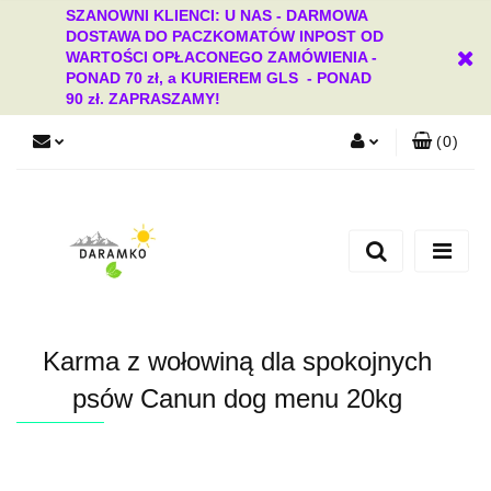
SZANOWNI KLIENCI: U NAS - DARMOWA
DOSTAWA DO PACZKOMATÓW INPOST OD
WARTOŚCI OPŁACONEGO ZAMÓWIENIA -
PONAD 70 zł, a KURIEREM GLS - PONAD
90 zł. ZAPRASZAMY!
(
0
)
Zaloguj się
Zarejestruj się
Dodaj zgłoszenie
Zgody cookies
Karma z wołowiną dla spokojnych
psów Canun dog menu 20kg