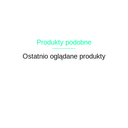
Produkty podobne
Ostatnio oglądane produkty
Adragna
Canun
Canun
Canun
Breeder
Adragna
Breeder
Dog
Terra
Terra
Daily z
Breeder
Daily z
Essential
Enervit
Diary 18
jagnięciną
145.60
140.00
162.40
Daily z
142.24
145.60
rybą dla
dla psów
18 kg
141.12
kg dla
dla psów
kurczakiem