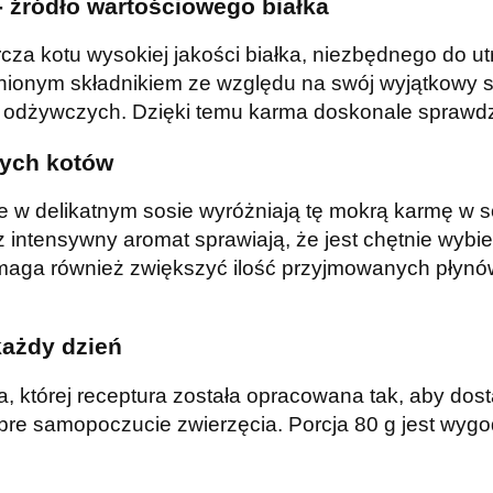
- źródło wartościowego białka
cza kotu wysokiej jakości białka, niezbędnego do u
cenionym składnikiem ze względu na swój wyjątkowy 
 odżywczych. Dzięki temu karma doskonale sprawdzi 
nych kotów
e w delikatnym sosie wyróżniają tę mokrą karmę w 
z intensywny aromat sprawiają, że jest chętnie wybi
aga również zwiększyć ilość przyjmowanych płynów
każdy dzień
ta, której receptura została opracowana tak, aby do
bre samopoczucie zwierzęcia. Porcja 80 g jest wy