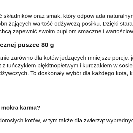
ość składników oraz smak, który odpowiada naturalny
niżających wartość odżywczą posiłku. Dzięki stara
 chcą zapewnić swoim pupilom smaczne i wartościo
ycznej puszce 80 g
anie zarówno dla kotów jedzących mniejsze porcje, ja
et z tuńczykiem błękitnopłetwym i kurczakiem w sos
ywczych. To doskonały wybór dla każdego kota, kt
ta mokra karma?
dorosłych kotów, w tym także dla zwierząt wybredny