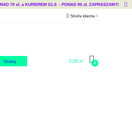
 70 zł, a KURIEREM GLS - PONAD 90 zł. ZAPRASZAMY!
Strefa klienta
Blog
Zaloguj się
Zarejestruj się
Dodaj zgłoszenie
Zgody cookies
0,00 zł
0
Blog