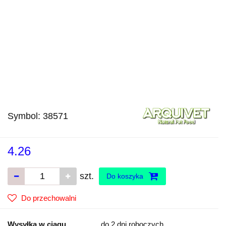
Symbol:
38571
4.26
szt.
Do koszyka
Do przechowalni
Wysyłka w ciągu
do 2 dni roboczych