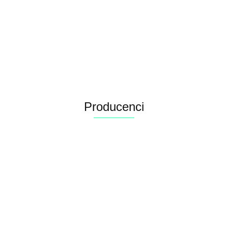
tuńczykiem
Arquivet Velvet Puszka dla
błękitnopłetwym i szprotem
kota z tuńczykiem
4.26
w sosie 80 g Arquivet
błękitnopłetwym i kurczakiem
4.26
w sosie 80 g
Producenci