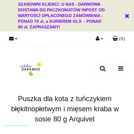
SZANOWNI KLIENCI: U NAS - DARMOWA
DOSTAWA DO PACZKOMATÓW INPOST OD
WARTOŚCI OPŁACONEGO ZAMÓWIENIA -
PONAD 70 zł, a KURIEREM GLS - PONAD
90 zł. ZAPRASZAMY!
(
0
)
Zaloguj się
Zarejestruj się
Dodaj zgłoszenie
Zgody cookies
Puszka dla kota z tuńczykiem
błękitnopłetwym i mięsem kraba w
sosie 80 g Arquivet