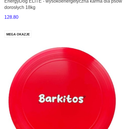
EnergyDog ELITE - wysokoenergetyczna karma dla psów
dorosłych 18kg
128.80
MEGA OKAZJE