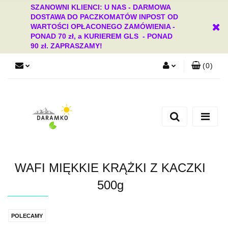
SZANOWNI KLIENCI: U NAS - DARMOWA
DOSTAWA DO PACZKOMATÓW INPOST OD
WARTOŚCI OPŁACONEGO ZAMÓWIENIA -
PONAD 70 zł, a KURIEREM GLS - PONAD
90 zł. ZAPRASZAMY!
(
0
)
Zaloguj się
Zarejestruj się
Dodaj zgłoszenie
Zgody cookies
WAFI MIĘKKIE KRĄŻKI Z KACZKI
500g
POLECAMY