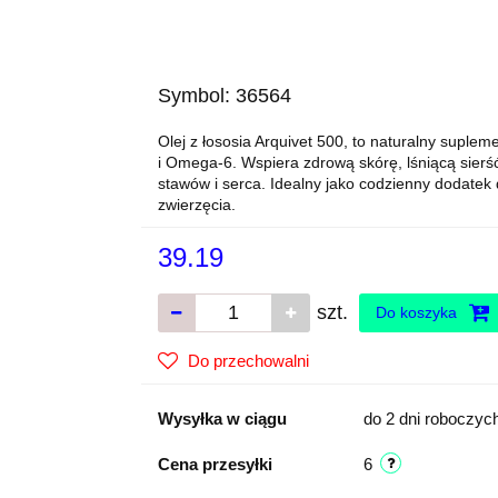
Symbol:
36564
Olej z łososia Arquivet 500, to naturalny suple
i Omega-6. Wspiera zdrową skórę, lśniącą sierś
stawów i serca. Idealny jako codzienny dodatek 
zwierzęcia.
39.19
szt.
Do koszyka
Do przechowalni
Wysyłka w ciągu
do 2 dni roboczyc
Cena przesyłki
6