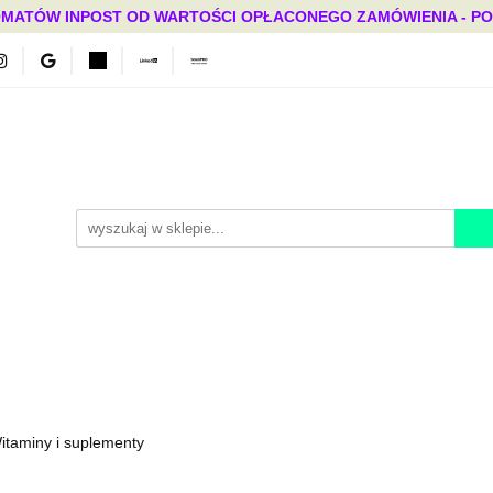
MATÓW INPOST OD WARTOŚCI OPŁACONEGO ZAMÓWIENIA - PONAD
Bestsellery
Mega okazje
Polecamy
Promocje
ci
Bestsellery
Mega okazje
Polecamy
Promocje
itaminy i suplementy