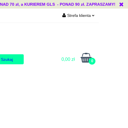
 70 zł, a KURIEREM GLS - PONAD 90 zł. ZAPRASZAMY!
Strefa klienta
Blog
Zaloguj się
Zarejestruj się
Dodaj zgłoszenie
Zgody cookies
0,00 zł
0
Blog