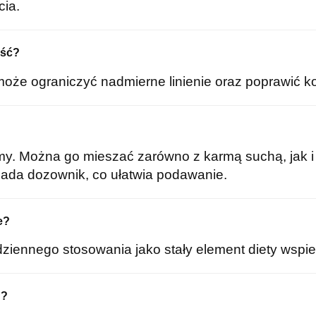
ia.
rść?
oże ograniczyć nadmierne linienie oraz poprawić k
my. Można go mieszać zarówno z karmą suchą, jak 
siada dozownik, co ułatwia podawanie.
e?
dziennego stosowania jako stały element diety wspie
d?