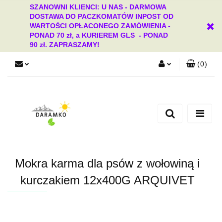
SZANOWNI KLIENCI: U NAS - DARMOWA
DOSTAWA DO PACZKOMATÓW INPOST OD
WARTOŚCI OPŁACONEGO ZAMÓWIENIA -
PONAD 70 zł, a KURIEREM GLS - PONAD
90 zł. ZAPRASZAMY!
(
0
)
Zaloguj się
Zarejestruj się
Dodaj zgłoszenie
Zgody cookies
Mokra karma dla psów z wołowiną i
kurczakiem 12x400G ARQUIVET