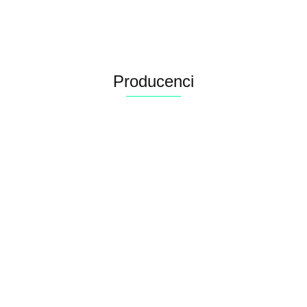
kurczakiem
12x400g
12x400g
12x400G
12x400G
Arquivet
ARQUIVET
Arquivet
ARQUIVET
Producenci
Alconor