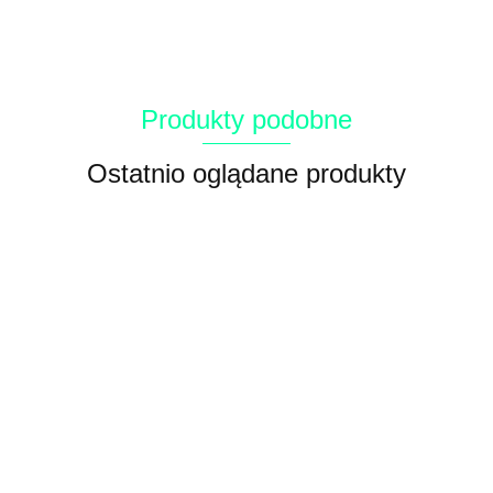
Produkty podobne
Ostatnio oglądane produkty
Mokra karma
Mokra karma
Mokra karma
Mokra karma
dla psa z
dla psów
dla psów z
dla psów z
indykiem i
SENIOR &
łososiem i
98.11
98.11
98.11
jagnięciną i
cielęciną
LIGHT
indykiem
98.11