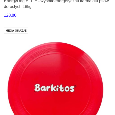
EnergyDog ELITE - wysokoenergetyczna karma dla psów
dorosłych 18kg
128.80
MEGA OKAZJE