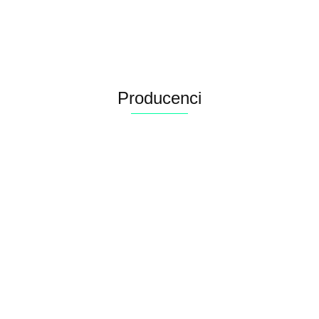
43.68
indyka 1,5 kg
Producenci
Alconor