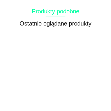
Produkty podobne
Ostatnio oglądane produkty
Karma dla
kociąt z
kurczakiem 7
NAXOS CAT
110.88
kg Arquivet
KITTEN karma dla
kociąt ryba z
NAXOS CAT KITTEN
43.68
granatem 1,5 kg
karma dla kociąt na
bazie kaczki, kurczaka i