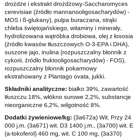
drożdże i ekstrakt drożdżowy-Saccharomyces
cerevisiae (źródło mannanooligosacharydów) -
MOS i ß-glukany), pulpa buraczana, strąki
chleba świętojańskiego, witaminy i minerały,
hydrolizowana wątróbka drobiowa, olej z łososia
(źródło kwasów tłuszczowych O-3-EPA i DHA),
suszone jajo, inulina (rozpuszczalny błonnik z
cykorii, źródło fruktooligosacharydów) - FOS),
rozpuszczalny błonnik pokarmowy
ekstrahowany z Plantago ovata, jukki.
Składniki analityczne:
białko 39%, zawartość
tłuszczu 18%, włókno surowe 2,2%, substancje
nieorganiczne 6,2%, wilgotność 8%.
Dodatki żywieniowe/kg:
(3a672a) Wit. Przy 24
000 j.m. (3a671) wit. D3 1400 j.m., (3a700) wit. E
(a-tokoferol) 460 mg, wit. C 100 mg, (3a370)