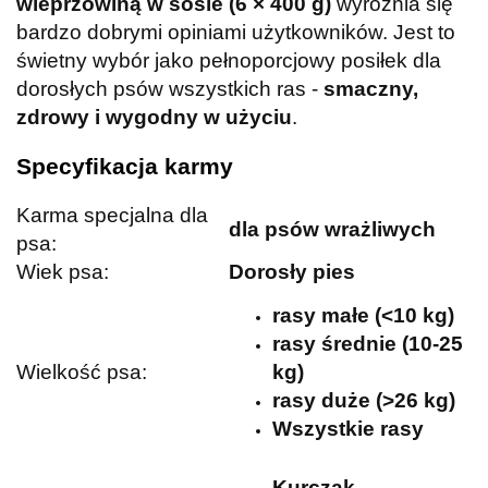
wieprzowiną w sosie (6 × 400 g)
wyróżnia się
bardzo dobrymi opiniami użytkowników. Jest to
świetny wybór jako pełnoporcjowy posiłek dla
dorosłych psów wszystkich ras -
smaczny,
zdrowy i wygodny w użyciu
.
Specyfikacja karmy
Karma specjalna dla
dla psów wrażliwych
psa:
Wiek psa:
Dorosły pies
rasy małe (<10 kg)
rasy średnie (10-25
Wielkość psa:
kg)
rasy duże (>26 kg)
Wszystkie rasy
Kurczak