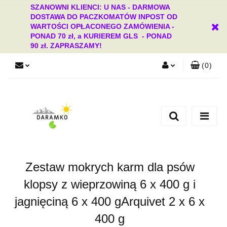
SZANOWNI KLIENCI: U NAS - DARMOWA
DOSTAWA DO PACZKOMATÓW INPOST OD
WARTOŚCI OPŁACONEGO ZAMÓWIENIA -
PONAD 70 zł, a KURIEREM GLS - PONAD
90 zł. ZAPRASZAMY!
(
0
)
Zaloguj się
Zarejestruj się
Dodaj zgłoszenie
Zgody cookies
Zestaw mokrych karm dla psów
klopsy z wieprzowiną 6 x 400 g i
jagnięciną 6 x 400 gArquivet 2 x 6 x
400 g