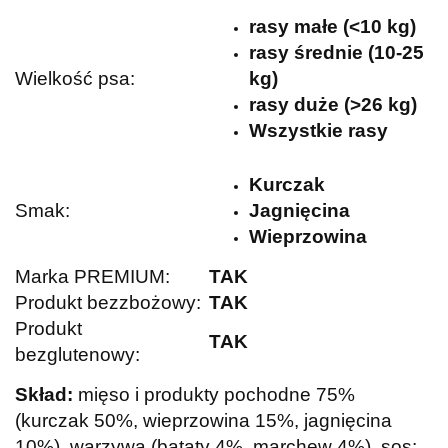
rasy małe (<10 kg)
rasy średnie (10-25
Wielkość psa:
kg)
rasy duże (>26 kg)
Wszystkie rasy
Kurczak
Smak:
Jagnięcina
Wieprzowina
Marka PREMIUM:
TAK
Produkt bezzbożowy:
TAK
Produkt
TAK
bezglutenowy:
Skład:
mięso i produkty pochodne 75%
(kurczak 50%, wieprzowina 15%, jagnięcina
10%), warzywa (bataty 4%, marchew 4%). sos: