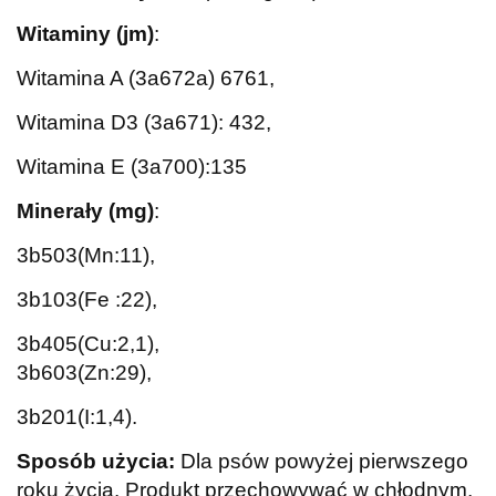
Witaminy (jm)
:
Witamina A (3a672a) 6761,
Witamina D3 (3a671): 432,
Witamina E (3a700):135
Minerały (mg)
:
3b503(Mn:11),
3b103(Fe :22),
3b405(Cu:2,1),
3b603(Zn:29),
3b201(I:1,4).
Sposób użycia:
Dla psów powyżej pierwszego
roku życia.
Produkt przechowywać w chłodnym,