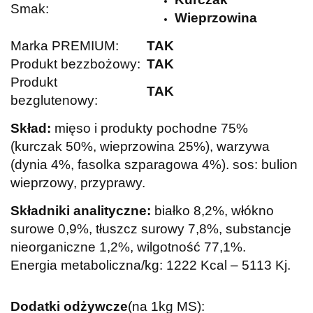
Smak:
Wieprzowina
Marka PREMIUM:
TAK
Produkt bezzbożowy:
TAK
Produkt
TAK
bezglutenowy:
Skład:
mięso i produkty pochodne 75%
(kurczak 50%, wieprzowina 25%), warzywa
(dynia 4%, fasolka szparagowa 4%). sos: bulion
wieprzowy, przyprawy.
Składniki analityczne:
białko 8,2%, włókno
surowe 0,9%, tłuszcz surowy 7,8%, substancje
nieorganiczne 1,2%, wilgotność 77,1%.
Energia metaboliczna/kg: 1222 Kcal – 5113 Kj.
Dodatki odżywcze
(na 1kg MS):