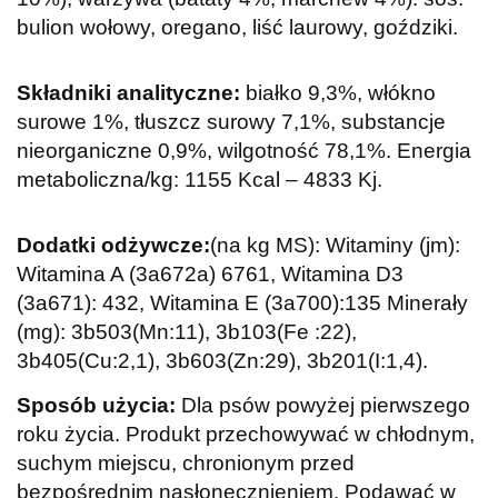
bulion wołowy, oregano, liść laurowy, goździki.
Składniki analityczne:
białko 9,3%, włókno
surowe 1%, tłuszcz surowy 7,1%, substancje
nieorganiczne 0,9%, wilgotność 78,1%. Energia
metaboliczna/kg: 1155 Kcal – 4833 Kj.
Dodatki odżywcze:
(na kg MS): Witaminy (jm):
Witamina A (3a672a) 6761, Witamina D3
(3a671): 432, Witamina E (3a700):135 Minerały
(mg): 3b503(Mn:11), 3b103(Fe :22),
3b405(Cu:2,1), 3b603(Zn:29), 3b201(I:1,4).
Sposób użycia:
Dla psów powyżej pierwszego
roku życia.
Produkt przechowywać w chłodnym,
suchym miejscu, chronionym przed
bezpośrednim nasłonecznieniem.
Podawać w