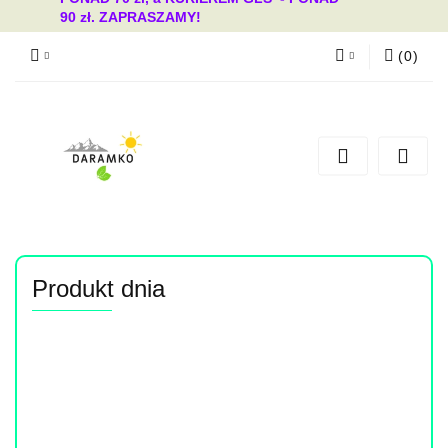
90 zł. ZAPRASZAMY!
(
0
)
Zaloguj się
Zarejestruj się
Dodaj zgłoszenie
Zgody cookies
Produkt dnia