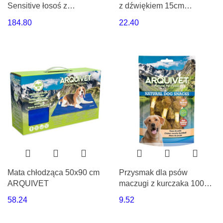
Sensitive łosoś z
z dźwiękiem 15cm
ziemniakami 12 kg
ARQUIVET
184.80
22.40
Arquivet
Mata chłodząca 50x90 cm
Przysmak dla psów
ARQUIVET
maczugi z kurczaka 100g
Arquivet
58.24
9.52