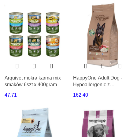
Arquivet mokra karma mix
HappyOne Adult Dog -
smaków 6szt x 400gram
Hypoallergenic z
jagnięciną 12kg
47.71
162.40