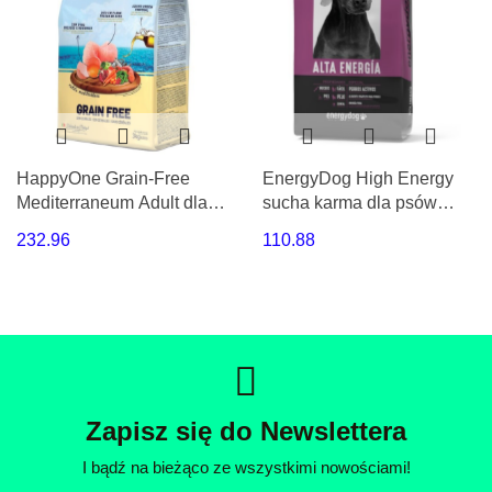
HappyOne Grain-Free
EnergyDog High Energy
Mediterraneum Adult dla
sucha karma dla psów
psów dorosłych Super
dorosłych 20 kg Golden
232.96
110.88
Premium 12Kg
Pet Food
Zapisz się do Newslettera
I bądź na bieżąco ze wszystkimi nowościami!