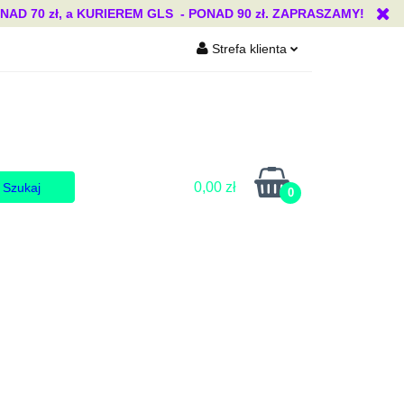
 70 zł, a KURIEREM GLS - PONAD 90 zł. ZAPRASZAMY!
Strefa klienta
Blog
Zaloguj się
Zarejestruj się
Dodaj zgłoszenie
Zgody cookies
0,00 zł
0
Blog