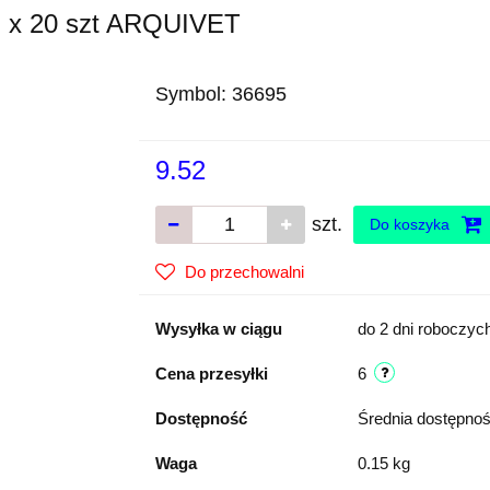
ki x 20 szt ARQUIVET
Symbol:
36695
9.52
szt.
Do koszyka
Do przechowalni
Wysyłka w ciągu
do 2 dni roboczyc
Cena przesyłki
6
Dostępność
Średnia dostępno
Waga
0.15 kg