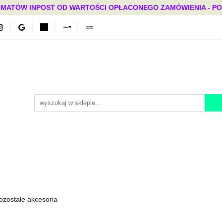
MATÓW INPOST OD WARTOŚCI OPŁACONEGO ZAMÓWIENIA - PONAD
Bestsellery
Mega okazje
Polecamy
Promocje
ci
Bestsellery
Mega okazje
Polecamy
Promocje
ozostałe akcesoria