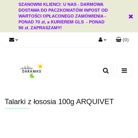
SZANOWNI KLIENCI: U NAS - DARMOWA
DOSTAWA DO PACZKOMATÓW INPOST OD
WARTOŚCI OPŁACONEGO ZAMÓWIENIA -
PONAD 70 zł, a KURIEREM GLS - PONAD
90 zł. ZAPRASZAMY!
(
0
)
Zaloguj się
Zarejestruj się
Dodaj zgłoszenie
Zgody cookies
Talarki z łososia 100g ARQUIVET