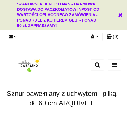
SZANOWNI KLIENCI: U NAS - DARMOWA
DOSTAWA DO PACZKOMATÓW INPOST OD
WARTOŚCI OPŁACONEGO ZAMÓWIENIA -
PONAD 70 zł, a KURIEREM GLS - PONAD
90 zł. ZAPRASZAMY!
(
0
)
Zaloguj się
Zarejestruj się
Dodaj zgłoszenie
Zgody cookies
Sznur bawełniany z uchwytem i piłką
dł. 60 cm ARQUIVET