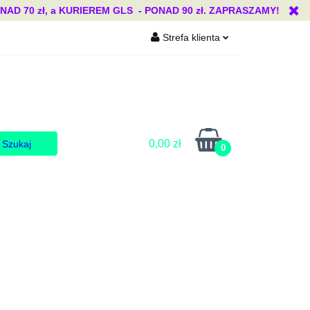
 70 zł, a KURIEREM GLS - PONAD 90 zł. ZAPRASZAMY!
Strefa klienta
Blog
Zaloguj się
Zarejestruj się
Dodaj zgłoszenie
Zgody cookies
0,00 zł
0
Blog