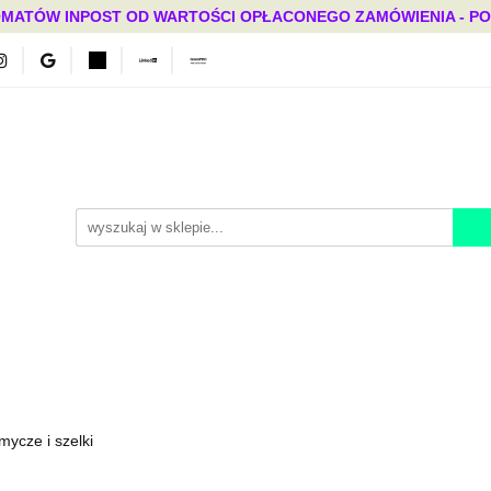
MATÓW INPOST OD WARTOŚCI OPŁACONEGO ZAMÓWIENIA - PONAD
Bestsellery
Mega okazje
Polecamy
Promocje
ci
Bestsellery
Mega okazje
Polecamy
Promocje
mycze i szelki