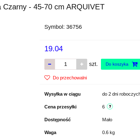
a Czarny - 45-70 cm ARQUIVET
Symbol:
36756
19.04
szt.
Do koszyka
Do przechowalni
Wysyłka w ciągu
do 2 dni roboczyc
Cena przesyłki
6
Dostępność
Mało
Waga
0.6 kg