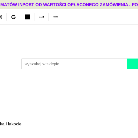
MATÓW INPOST OD WARTOŚCI OPŁACONEGO ZAMÓWIENIA - PONAD
Bestsellery
Mega okazje
Polecamy
Promocje
ci
Bestsellery
Mega okazje
Polecamy
Promocje
ka i łakocie