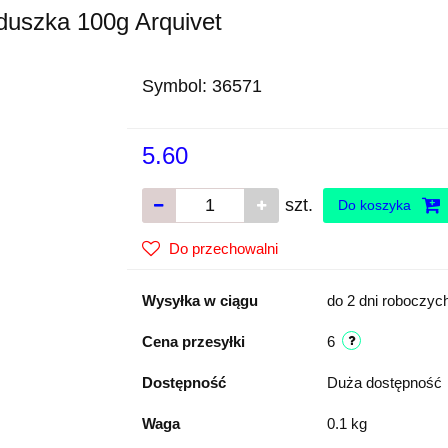
rduszka 100g Arquivet
Symbol:
36571
5.60
szt.
Do koszyka
Do przechowalni
Wysyłka w ciągu
do 2 dni roboczyc
Cena przesyłki
6
Dostępność
Duża dostępność
Waga
0.1 kg