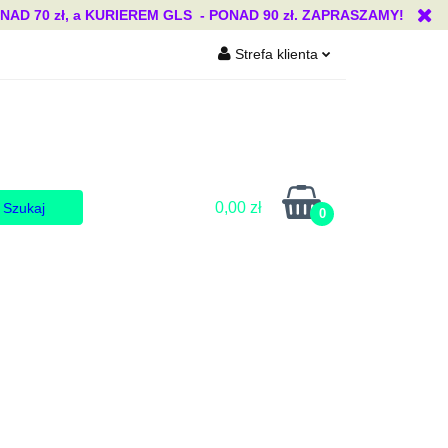
 70 zł, a KURIEREM GLS - PONAD 90 zł. ZAPRASZAMY!
Strefa klienta
Blog
Zaloguj się
Zarejestruj się
Dodaj zgłoszenie
Zgody cookies
0,00 zł
0
Blog