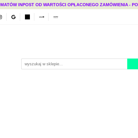
MATÓW INPOST OD WARTOŚCI OPŁACONEGO ZAMÓWIENIA - PONAD
Bestsellery
Mega okazje
Polecamy
Promocje
ci
Bestsellery
Mega okazje
Polecamy
Promocje