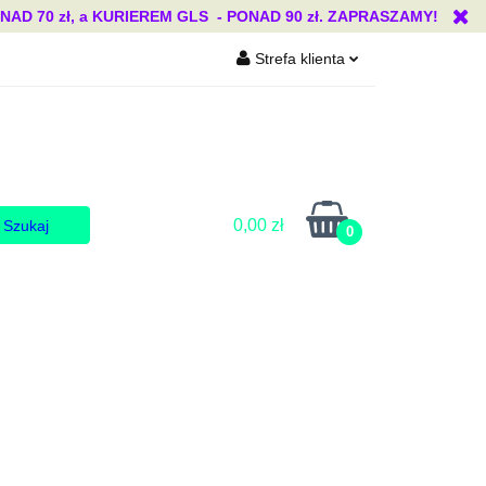
 70 zł, a KURIEREM GLS - PONAD 90 zł. ZAPRASZAMY!
Strefa klienta
Blog
Zaloguj się
Zarejestruj się
Dodaj zgłoszenie
Zgody cookies
0,00 zł
0
Blog