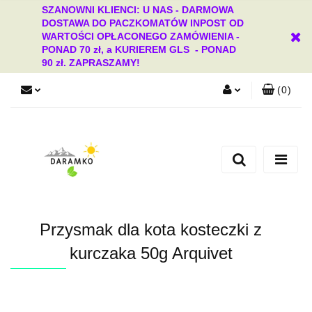
SZANOWNI KLIENCI: U NAS - DARMOWA
DOSTAWA DO PACZKOMATÓW INPOST OD
WARTOŚCI OPŁACONEGO ZAMÓWIENIA -
PONAD 70 zł, a KURIEREM GLS - PONAD
90 zł. ZAPRASZAMY!
(
0
)
Zaloguj się
Zarejestruj się
Dodaj zgłoszenie
Zgody cookies
Przysmak dla kota kosteczki z
kurczaka 50g Arquivet