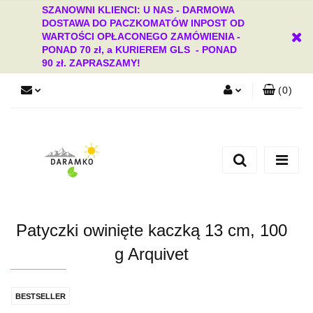
SZANOWNI KLIENCI: U NAS - DARMOWA
DOSTAWA DO PACZKOMATÓW INPOST OD
WARTOŚCI OPŁACONEGO ZAMÓWIENIA -
PONAD 70 zł, a KURIEREM GLS - PONAD
90 zł. ZAPRASZAMY!
(
0
)
Zaloguj się
Zarejestruj się
Dodaj zgłoszenie
Zgody cookies
Patyczki owinięte kaczką 13 cm, 100
g Arquivet
BESTSELLER