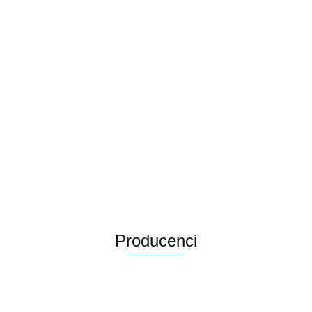
Kabanos skręcany 12cm 10 szt ARQUIVET
3.92
Producenci