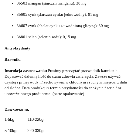
3b503 mangan (siarczan manganu): 30 mg
3b605 cynk (siarczan cynku jednowodny): 81 mg
3b607 cynk (chelat cynku z uwodnioną glicyną): 30 mg
3b801 selen (selenin sodu): 0,15 mg
Antyoksydanty
Barwniki
Instrukcja zastosowania:
Prosimy przeczytać przewodnik karmienia.
Dopasować dzienną ilość do stanu zdrowia zwierzęcia. Zawsze używać
czystej i pitnej wody. Przechowywać w chłodnym i suchym miejscu, z dala
od słońca. Data produkcji:/ termin przydatności do spożycia:/ seria:/ nr
upoważnionego producenta: (patrz opakowanie).
Dawkowanie:
1-5kg 110-220g
5-10kg 220-330g