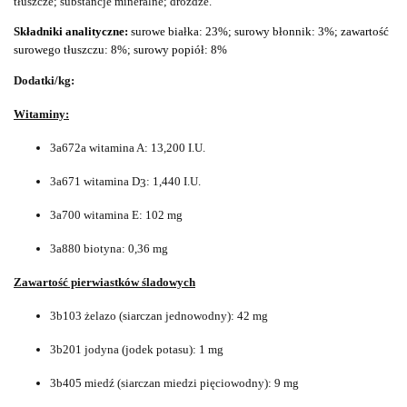
tłuszcze; substancje mineralne; drożdże.
Składniki analityczne:
surowe białka: 23%; surowy błonnik: 3%; zawartość
surowego tłuszczu: 8%; surowy popiół: 8%
Dodatki/kg:
Witaminy:
3a672a witamina A: 13,200 I.U.
3a671 witamina D
: 1,440 I.U.
3
3a700 witamina E: 102 mg
3a880 biotyna: 0,36 mg
Zawartość pierwiastków śladowych
3b103 żelazo (siarczan jednowodny): 42 mg
3b201 jodyna (jodek potasu): 1 mg
3b405 miedź (siarczan miedzi pięciowodny): 9 mg