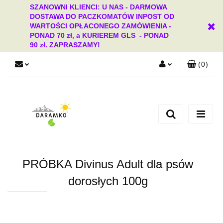
SZANOWNI KLIENCI: U NAS - DARMOWA
DOSTAWA DO PACZKOMATÓW INPOST OD
WARTOŚCI OPŁACONEGO ZAMÓWIENIA -
PONAD 70 zł, a KURIEREM GLS - PONAD
90 zł. ZAPRASZAMY!
(
0
)
Zaloguj się
Zarejestruj się
Dodaj zgłoszenie
Zgody cookies
PRÓBKA Divinus Adult dla psów
dorosłych 100g