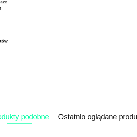
lazo
g
tów.
odukty podobne
Ostatnio oglądane produ