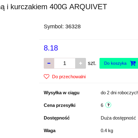
iną i kurczakiem 400G ARQUIVET
Symbol:
36328
8.18
szt.
Do koszyka
Do przechowalni
Wysyłka w ciągu
do 2 dni roboczyc
Cena przesyłki
6
Dostępność
Duża dostępność
Waga
0.4 kg