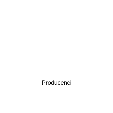
kurczakiem 800G
Producenci