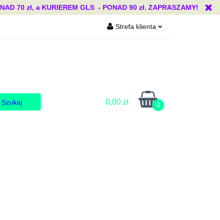
 70 zł, a KURIEREM GLS - PONAD 90 zł. ZAPRASZAMY!
Strefa klienta
Blog
Zaloguj się
Zarejestruj się
Dodaj zgłoszenie
Zgody cookies
0,00 zł
0
Blog