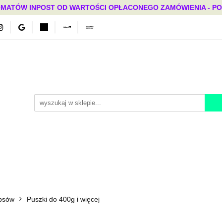
MATÓW INPOST OD WARTOŚCI OPŁACONEGO ZAMÓWIENIA - PONAD
Bestsellery
Mega okazje
Polecamy
Promocje
ci
Bestsellery
Mega okazje
Polecamy
Promocje
 psów
Puszki do 400g i więcej