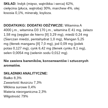
SKŁAD:
Indyk (mięso, wątróbka i serca) 62%,
cielęcina (płuca, wątroba) 30%, marchew 4%, olej
łososia 0,1%, minerały, ksyloza.
DODATKI/KG: DODATKI ODŻYWCZE:
Witamina A
4000 j.m., witamina D3 170 j.m., witamina E 41 mg, żelazo
1,58 mg (węglan de hierro [II] 3,29 mg), miedź 0,24 mg
(Siarczan miedzi, pentahydrat 1,0 mg), Mangan 5,25
mg (tlenek manganu [II] 7,0 mg), jod 0,09 mg (jodek
potas 0,127 mg), cynk 6,42 mg (tlenek cynku 8,1 mg),
selen 0,0054 mg (selenin sodu 0,012 mg).
Nie zawiera barwników, konserwantów i sztucznych
aromatów.
SKŁADNIKI ANALITYCZNE:
Białko 8,3%
Zawartość tłuszczu 7,3%
Włókna surowe 0,4%
Materia nieorganiczna 2,3%
Wilgotność 79%