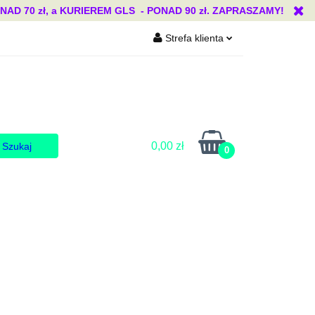
 70 zł, a KURIEREM GLS - PONAD 90 zł. ZAPRASZAMY!
Strefa klienta
Blog
Zaloguj się
Zarejestruj się
Dodaj zgłoszenie
Zgody cookies
0,00 zł
0
Blog