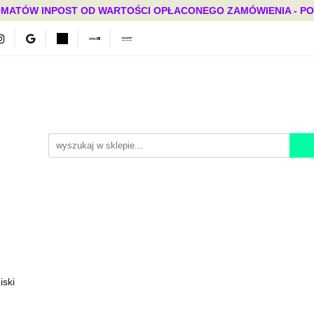
MATÓW INPOST OD WARTOŚCI OPŁACONEGO ZAMÓWIENIA - PONAD
Bestsellery
Mega okazje
Polecamy
Promocje
ci
Bestsellery
Mega okazje
Polecamy
Promocje
iski