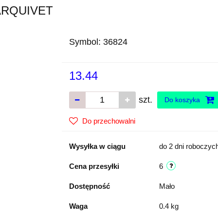
 ARQUIVET
Symbol:
36824
13.44
szt.
Do koszyka
Do przechowalni
Wysyłka w ciągu
do 2 dni roboczyc
Cena przesyłki
6
Dostępność
Mało
Waga
0.4 kg