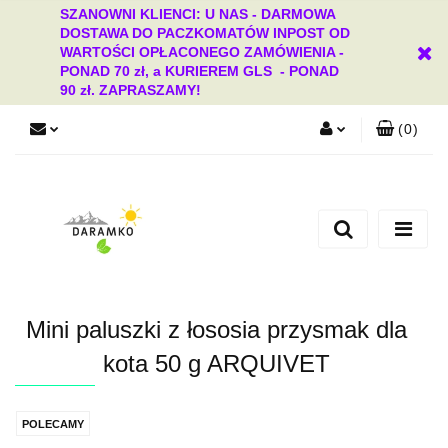
SZANOWNI KLIENCI: U NAS - DARMOWA
DOSTAWA DO PACZKOMATÓW INPOST OD
WARTOŚCI OPŁACONEGO ZAMÓWIENIA -
PONAD 70 zł, a KURIEREM GLS - PONAD
90 zł. ZAPRASZAMY!
(
0
)
Zaloguj się
Zarejestruj się
Dodaj zgłoszenie
Zgody cookies
Mini paluszki z łososia przysmak dla
kota 50 g ARQUIVET
POLECAMY