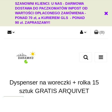
SZANOWNI KLIENCI: U NAS - DARMOWA
DOSTAWA DO PACZKOMATÓW INPOST OD
WARTOŚCI OPŁACONEGO ZAMÓWIENIA -
PONAD 70 zł, a KURIEREM GLS - PONAD
90 zł. ZAPRASZAMY!
(
0
)
Zaloguj się
Zarejestruj się
Dodaj zgłoszenie
Zgody cookies
Dyspenser na woreczki + rolka 15
sztuk GRATIS ARQUIVET