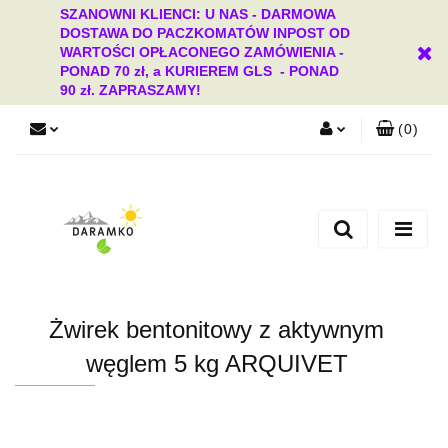
SZANOWNI KLIENCI: U NAS - DARMOWA
DOSTAWA DO PACZKOMATÓW INPOST OD
WARTOŚCI OPŁACONEGO ZAMÓWIENIA -
PONAD 70 zł, a KURIEREM GLS - PONAD
90 zł. ZAPRASZAMY!
(
0
)
Zaloguj się
Zarejestruj się
Dodaj zgłoszenie
Zgody cookies
Żwirek bentonitowy z aktywnym
węglem 5 kg ARQUIVET