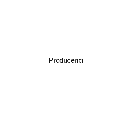
Żwirek silikonowy naturalny 3,8 l ARQUIVET
28.00
Producenci