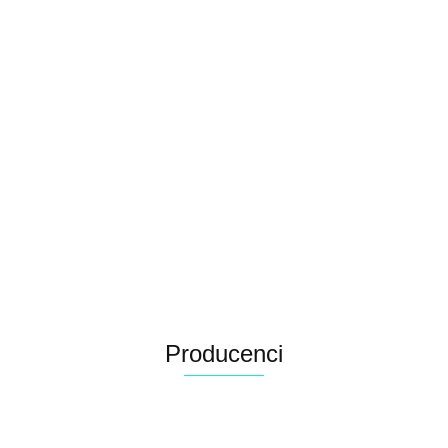
Arquivet Fresh klopsiki z kurczaka w sosie 6x400g
57.12
Producenci