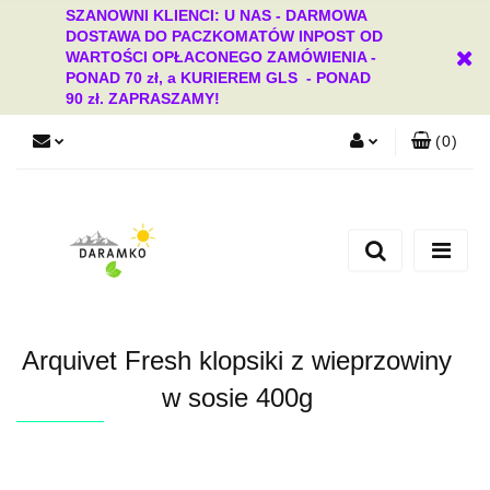
SZANOWNI KLIENCI: U NAS - DARMOWA
DOSTAWA DO PACZKOMATÓW INPOST OD
WARTOŚCI OPŁACONEGO ZAMÓWIENIA -
PONAD 70 zł, a KURIEREM GLS - PONAD
90 zł. ZAPRASZAMY!
(
0
)
Zaloguj się
Zarejestruj się
Dodaj zgłoszenie
Zgody cookies
Arquivet Fresh klopsiki z wieprzowiny
w sosie 400g