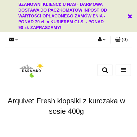
SZANOWNI KLIENCI: U NAS - DARMOWA
DOSTAWA DO PACZKOMATÓW INPOST OD
WARTOŚCI OPŁACONEGO ZAMÓWIENIA -
PONAD 70 zł, a KURIEREM GLS - PONAD
90 zł. ZAPRASZAMY!
(
0
)
Zaloguj się
Zarejestruj się
Dodaj zgłoszenie
Zgody cookies
Arquivet Fresh klopsiki z kurczaka w
sosie 400g