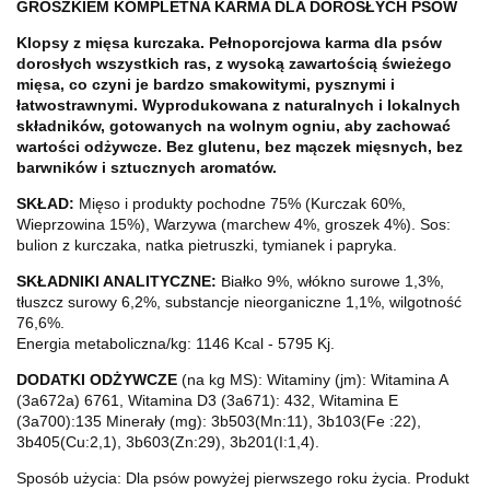
GROSZKIEM
KOMPLETNA KARMA DLA DOROSŁYCH PSÓW
Klopsy z mięsa kurczaka. Pełnoporcjowa karma dla psów
dorosłych wszystkich ras, z wysoką zawartością świeżego
mięsa, co czyni je bardzo smakowitymi, pysznymi i
łatwostrawnymi. Wyprodukowana z naturalnych i lokalnych
składników, gotowanych na wolnym ogniu, aby zachować
wartości odżywcze. Bez glutenu, bez mączek mięsnych, bez
barwników i sztucznych aromatów.
SKŁAD:
Mięso i produkty pochodne 75% (Kurczak 60%,
Wieprzowina 15%), Warzywa (marchew 4%, groszek 4%). Sos:
bulion z kurczaka, natka pietruszki, tymianek i papryka.
SKŁADNIKI ANALITYCZNE:
Białko 9%, włókno surowe 1,3%,
tłuszcz surowy 6,2%, substancje nieorganiczne 1,1%, wilgotność
76,6%.
Energia metaboliczna/kg: 1146 Kcal - 5795 Kj.
DODATKI ODŻYWCZE
(na kg MS): Witaminy (jm): Witamina A
(3a672a) 6761, Witamina D3 (3a671): 432, Witamina E
(3a700):135 Minerały (mg): 3b503(Mn:11), 3b103(Fe :22),
3b405(Cu:2,1), 3b603(Zn:29), 3b201(I:1,4).
Sposób użycia: Dla psów powyżej pierwszego roku życia.
Produkt