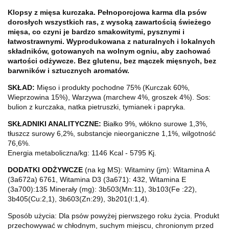
Klopsy z mięsa kurczaka. Pełnoporcjowa karma dla psów
dorosłych wszystkich ras, z wysoką zawartością świeżego
mięsa, co czyni je bardzo smakowitymi, pysznymi i
łatwostrawnymi. Wyprodukowana z naturalnych i lokalnych
składników, gotowanych na wolnym ogniu, aby zachować
wartości odżywcze. Bez glutenu, bez mączek mięsnych, bez
barwników i sztucznych aromatów.
SKŁAD:
Mięso i produkty pochodne 75% (Kurczak 60%,
Wieprzowina 15%), Warzywa (marchew 4%, groszek 4%). Sos:
bulion z kurczaka, natka pietruszki, tymianek i papryka.
SKŁADNIKI ANALITYCZNE:
Białko 9%, włókno surowe 1,3%,
tłuszcz surowy 6,2%, substancje nieorganiczne 1,1%, wilgotność
76,6%.
Energia metaboliczna/kg: 1146 Kcal - 5795 Kj.
DODATKI ODŻYWCZE
(na kg MS): Witaminy (jm): Witamina A
(3a672a) 6761, Witamina D3 (3a671): 432, Witamina E
(3a700):135 Minerały (mg): 3b503(Mn:11), 3b103(Fe :22),
3b405(Cu:2,1), 3b603(Zn:29), 3b201(I:1,4).
Sposób użycia: Dla psów powyżej pierwszego roku życia.
Produkt
przechowywać w chłodnym, suchym miejscu, chronionym przed