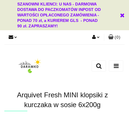
SZANOWNI KLIENCI: U NAS - DARMOWA
DOSTAWA DO PACZKOMATÓW INPOST OD
WARTOŚCI OPŁACONEGO ZAMÓWIENIA -
PONAD 70 zł, a KURIEREM GLS - PONAD
90 zł. ZAPRASZAMY!
(
0
)
Zaloguj się
Zarejestruj się
Dodaj zgłoszenie
Zgody cookies
Arquivet Fresh MINI klopsiki z
kurczaka w sosie 6x200g