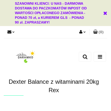
SZANOWNI KLIENCI: U NAS - DARMOWA
DOSTAWA DO PACZKOMATÓW INPOST OD
WARTOŚCI OPŁACONEGO ZAMÓWIENIA -
PONAD 70 zł, a KURIEREM GLS - PONAD
90 zł. ZAPRASZAMY!
(
0
)
Zaloguj się
Zarejestruj się
Dodaj zgłoszenie
Zgody cookies
Dexter Balance z witaminami 20kg
Rex