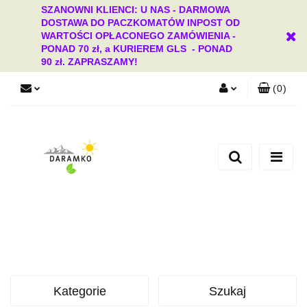
SZANOWNI KLIENCI: U NAS - DARMOWA
DOSTAWA DO PACZKOMATÓW INPOST OD
WARTOŚCI OPŁACONEGO ZAMÓWIENIA -
PONAD 70 zł, a KURIEREM GLS - PONAD
90 zł. ZAPRASZAMY!
(
0
)
Zaloguj się
Zarejestruj się
Dodaj zgłoszenie
Zgody cookies
Kategorie
Szukaj